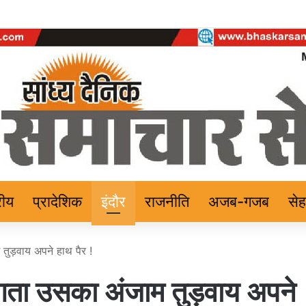
रीय
प्रादेशिक
इंदौर
राजनीति
अजब-गजब
से
तुड़वाय अपने हाथ पैर !
ुगता उसका अंजाम तुड़वाय अपने