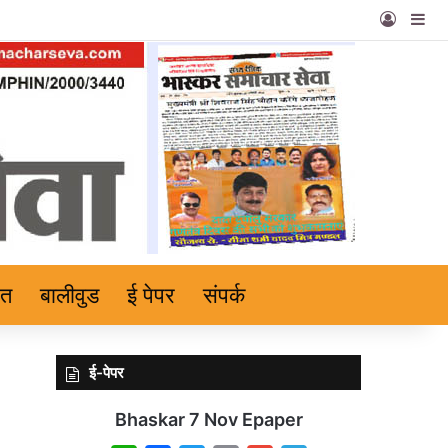
Log In
Si
हत
बालीवुड
ई पेपर
संपर्क
ई-पेपर
Bhaskar 7 Nov Epaper