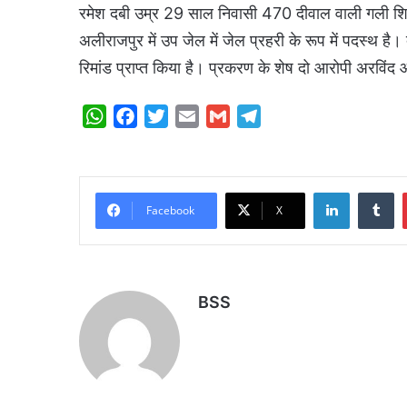
रमेश दबी उम्र 29 साल निवासी 470 दीवाल वाली गली शि
अलीराजपुर में उप जेल में जेल प्रहरी के रूप में‌ पदस्थ
रिमांड प्राप्त किया है। प्रकरण के शेष दो आरोपी अरविं
W
F
T
E
G
T
h
a
w
m
m
e
a
c
i
a
a
l
t
e
t
i
i
e
LinkedIn
Tumblr
s
b
t
l
l
g
Facebook
X
A
o
e
r
p
o
r
a
p
k
m
BSS