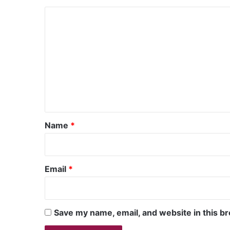
C
o
m
m
e
n
t
*
Name
*
Email
*
Save my name, email, and website in this b