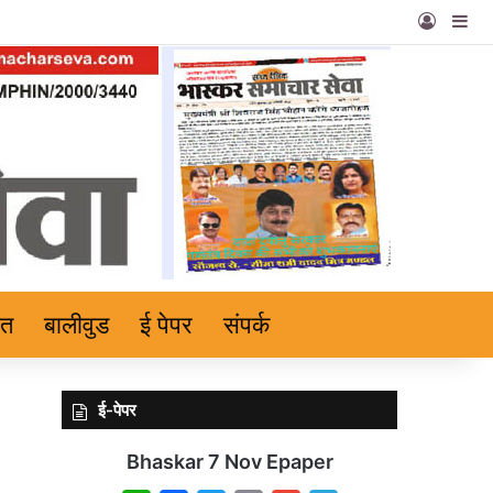
Log In
Si
हत
बालीवुड
ई पेपर
संपर्क
ई-पेपर
Bhaskar 7 Nov Epaper