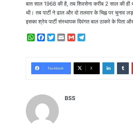
बात साल 1968 की है, तब शिवसेना करीब 2 साल की ही थी औ
थी। तब पार्टी ने ढाल और दो तलवार के चिह्न पर चुनाव लड़
इसका श्रेय पार्टी संस्थापक दिवंगत बाल ठाकरे के पिता 
W
F
T
E
G
T
h
a
w
m
m
e
a
c
i
a
a
l
t
e
t
i
i
e
LinkedIn
Tumblr
s
b
t
l
l
g
Facebook
X
A
o
e
r
p
o
r
a
p
k
m
BSS