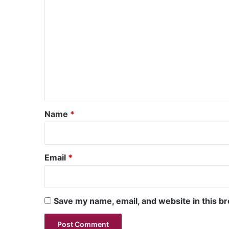
C
o
m
m
e
n
t
*
Name
*
Email
*
Save my name, email, and website in this b