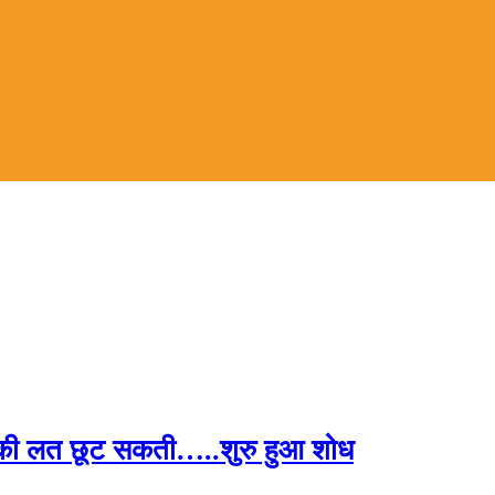
न की लत छूट सकती…..शुरु हुआ शोध