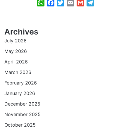
W
F
T
E
G
T
h
a
w
m
m
e
a
c
i
a
a
l
t
e
t
i
i
e
Archives
s
b
t
l
l
g
July 2026
A
o
e
r
p
o
r
a
May 2026
p
k
m
April 2026
March 2026
February 2026
January 2026
December 2025
November 2025
October 2025