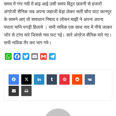
समय में गंगा नदी में बाढ़ आई उसी समय बिठूर छावनी से हजारों
अंग्रेजी सैनिक जब अपना जहाजी बेड़ा लेकर सती चौरा घाट कानपुर
के सामने आए तो समाधान निषाद व लोचन माझी ने अपना अपना
पघारा यानि पगड़ी हिलाये । सभी नाविक एक साथ नाव में नीचे जाकर
जोर से टांगा मारे जिससे नाव फट गई। सारे अंग्रेज सैनिक मारे गए।
सभी नाविक तैर कर भाग गये।
W
F
T
E
G
T
h
a
w
m
m
e
a
c
i
a
a
l
LinkedIn
Tumblr
Pinterest
Reddit
VKontakte
t
e
t
i
i
e
s
b
t
l
l
g
Share via Email
Print
A
o
e
r
p
o
r
a
p
k
m