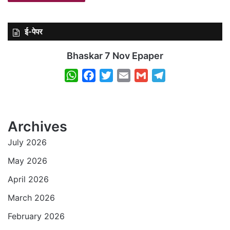
ई-पेपर
Bhaskar 7 Nov Epaper
W
F
T
E
G
T
h
a
w
m
m
e
a
c
i
a
a
l
t
e
t
i
i
e
Archives
s
b
t
l
l
g
July 2026
A
o
e
r
p
o
r
a
May 2026
p
k
m
April 2026
March 2026
February 2026