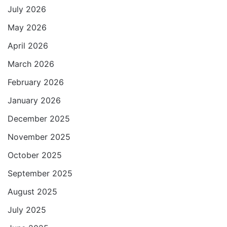
July 2026
A
o
e
r
p
o
r
a
May 2026
p
k
m
April 2026
March 2026
February 2026
January 2026
December 2025
November 2025
October 2025
September 2025
August 2025
July 2025