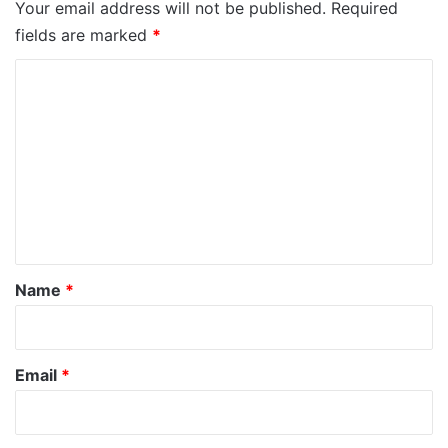
Your email address will not be published.
Required
fields are marked
*
C
o
m
m
e
n
t
*
Name
*
Email
*