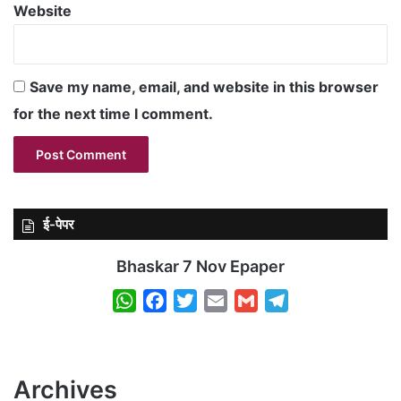
Website
Save my name, email, and website in this browser
for the next time I comment.
ई-पेपर
Bhaskar 7 Nov Epaper
W
F
T
E
G
T
h
a
w
m
m
e
a
c
i
a
a
l
t
e
t
i
i
e
Archives
s
b
t
l
l
g