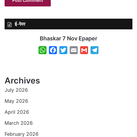
ई-पेपर
Bhaskar 7 Nov Epaper
W
F
T
E
G
T
h
a
w
m
m
e
a
c
i
a
a
l
t
e
t
i
i
e
Archives
s
b
t
l
l
g
July 2026
A
o
e
r
p
o
r
a
May 2026
p
k
m
April 2026
March 2026
February 2026