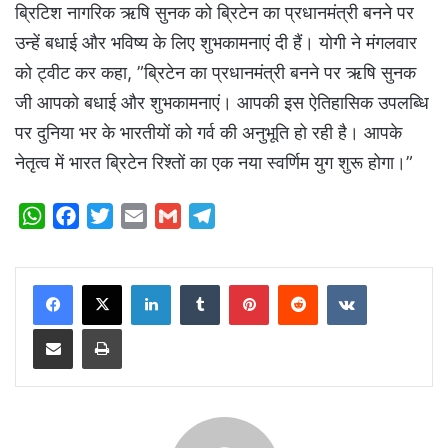
ब्रिटिश नागरिक ऋषि सुनक को ब्रिटेन का प्रधानमंत्री बनने पर
उन्हें बधाई और भविष्य के लिए शुभकामनाएं दी हैं। योगी ने मंगलवार
को ट्वीट कर कहा, ”ब्रिटेन का प्रधानमंत्री बनने पर ऋषि सुनक
जी आपको बधाई और शुभकामनाएं। आपकी इस ऐतिहासिक उपलब्धि
पर दुनिया भर के भारतीयों को गर्व की अनुभूति हो रही है। आपके
नेतृत्व में भारत ब्रिटेन रिश्तों का एक नया स्वर्णिम युग शुरू होगा।”
W
F
T
E
G
T
h
a
w
m
m
e
a
c
i
a
a
l
LinkedIn
Tumblr
Pinterest
Reddit
VKontakte
t
e
t
i
i
e
s
b
t
l
l
g
Share via Email
Print
A
o
e
r
p
o
r
a
p
k
m