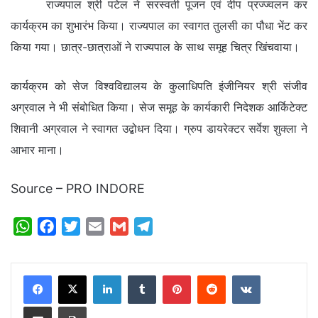
राज्यपाल श्री पटेल ने सरस्वती पूजन एवं दीप प्रज्ज्वलन कर
कार्यक्रम का शुभारंभ किया। राज्यपाल का स्वागत तुलसी का पौधा भेंट कर
किया गया। छात्र-छात्राओं ने राज्यपाल के साथ समूह चित्र खिंचवाया।
कार्यक्रम को सेज विश्वविद्यालय के कुलाधिपति इंजीनियर श्री संजीव
अग्रवाल ने भी संबोधित किया। सेज समूह के कार्यकारी निदेशक आर्किटेक्ट
शिवानी अग्रवाल ने स्वागत उद्बोधन दिया। ग्रुप डायरेक्टर सर्वेश शुक्ला ने
आभार माना।
Source – PRO INDORE
W
F
T
E
G
T
h
a
w
m
m
e
a
c
i
a
a
l
LinkedIn
Tumblr
Pinterest
Reddit
VKontakte
t
e
t
i
i
e
s
b
t
l
l
g
Share via Email
Print