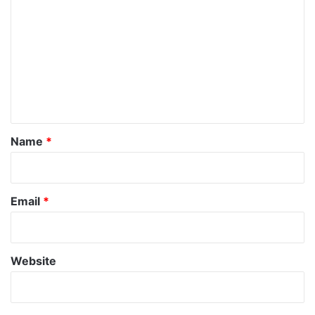
o
m
m
e
n
t
*
Name
*
Email
*
Website