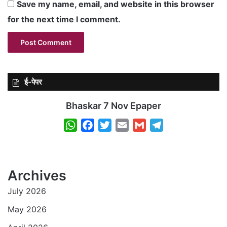
Save my name, email, and website in this browser
for the next time I comment.
ई-पेपर
Bhaskar 7 Nov Epaper
W
F
T
E
G
T
h
a
w
m
m
e
a
c
i
a
a
l
t
e
t
i
i
e
Archives
s
b
t
l
l
g
July 2026
A
o
e
r
p
o
r
a
May 2026
p
k
m