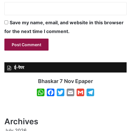
Save my name, email, and website in this browser
for the next time I comment.
ई-पेपर
Bhaskar 7 Nov Epaper
W
F
T
E
G
T
h
a
w
m
m
e
a
c
i
a
a
l
t
e
t
i
i
e
Archives
s
b
t
l
l
g
July 2026
A
o
e
r