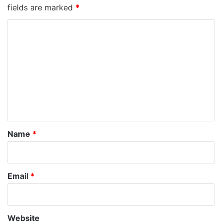
fields are marked
*
C
o
m
m
e
n
t
*
Name
*
Email
*
Website