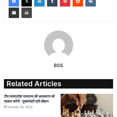
s
b
t
l
l
g
Share via Email
Print
A
o
e
r
p
o
r
a
p
k
m
BSS
Related Articles
टीम मध्यप्रदेश रामराज्य की अवधारणा को
साकार करेगी : मुख्यमंत्री श्री चौहान
October 26, 2022