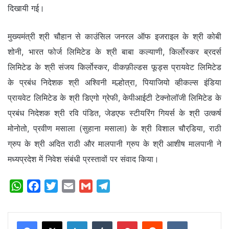
दिखायी गई।
मुख्यमंत्री श्री चौहान से काउंसिल जनरल ऑफ इजराइल के श्री कोबी
शोनी, भारत फोर्ज लिमिटेड के श्री बाबा कल्याणी, किर्लोस्कर ब्रदर्स
लिमिटेड के श्री संजय किर्लोस्कर, वीकफ़ील्डस फूड्स प्रायवेट लिमिटेड
के प्रबंध निदेशक श्री अश्विनी मल्होत्रा, पियाजियो व्हीकल्स इंडिया
प्रायवेट लिमिटेड के श्री डिएगो ग्रेफी, केपीआईटी टेक्नोलॉजी लिमिटेड के
प्रबंध निदेशक श्री रवि पंडित, जेडएफ स्टीयरिंग गियर्स के श्री उत्कर्ष
मोनोतो, प्रवीण मसाला (सुहाना मसाला) के श्री विशाल चौरडि़या, राठी
ग्रुप के श्री अदित राठी और मालपानी ग्रुप के श्री आशीष मालपानी ने
मध्यप्रदेश में निवेश संबंधी प्रस्तावों पर संवाद किया।
W
F
T
E
G
T
h
a
w
m
m
e
a
c
i
a
a
l
LinkedIn
Tumblr
Pinterest
Reddit
VKontakte
t
e
t
i
i
e