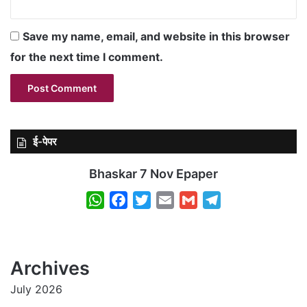
Save my name, email, and website in this browser
for the next time I comment.
ई-पेपर
Bhaskar 7 Nov Epaper
W
F
T
E
G
T
h
a
w
m
m
e
a
c
i
a
a
l
t
e
t
i
i
e
Archives
s
b
t
l
l
g
July 2026
A
o
e
r
p
o
r
a