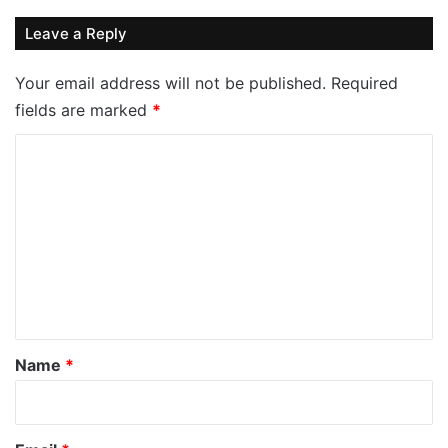
Leave a Reply
Your email address will not be published.
Required
fields are marked
*
C
o
m
m
e
n
t
*
Name
*