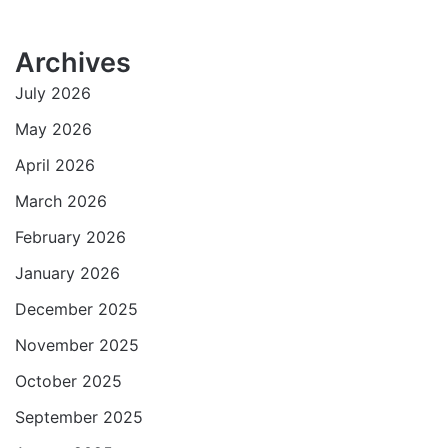
a
c
i
a
a
l
t
e
t
i
i
e
Archives
s
b
t
l
l
g
July 2026
A
o
e
r
p
o
r
a
May 2026
p
k
m
April 2026
March 2026
February 2026
January 2026
December 2025
November 2025
October 2025
September 2025