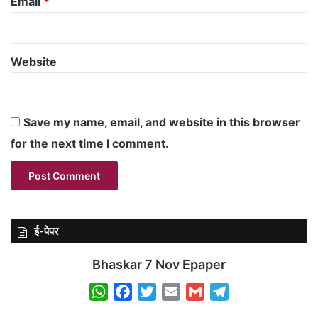
Email
*
Website
Save my name, email, and website in this browser
for the next time I comment.
ई-पेपर
Bhaskar 7 Nov Epaper
W
F
T
E
G
T
h
a
w
m
m
e