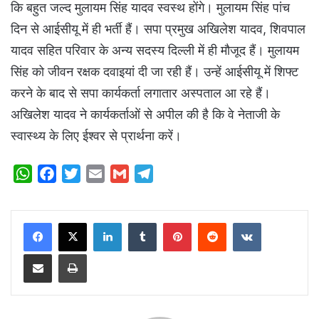
कि बहुत जल्‍द मुलायम सिंह यादव स्‍वस्‍थ होंगे। मुलायम सिंह पांच
दिन से आईसीयू में ही भर्ती हैं। सपा प्रमुख अखिलेश यादव, शिवपाल
यादव सहित परिवार के अन्य सदस्य दिल्ली में ही मौजूद हैं। मुलायम
सिंह को जीवन रक्षक दवाइयां दी जा रही हैं। उन्‍हें आईसीयू में शिफ्ट
करने के बाद से सपा कार्यकर्ता लगातार अस्पताल आ रहे हैं।
अखिलेश यादव ने कार्यकर्ताओं से अपील की है कि वे नेताजी के
स्वास्थ्य के लिए ईश्वर से प्रार्थना करें।
W
F
T
E
G
T
h
a
w
m
m
e
a
c
i
a
a
l
LinkedIn
Tumblr
Pinterest
Reddit
VKontakte
t
e
t
i
i
e
s
b
t
l
l
g
Share via Email
Print
A
o
e
r
p
o
r
a
p
k
m