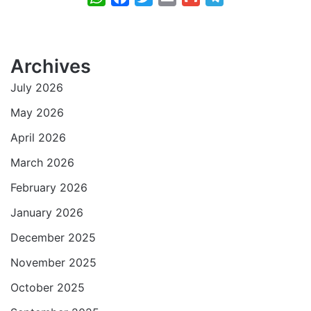
h
a
w
m
m
e
a
c
i
a
a
l
t
e
t
i
i
e
Archives
s
b
t
l
l
g
July 2026
A
o
e
r
p
o
r
a
May 2026
p
k
m
April 2026
March 2026
February 2026
January 2026
December 2025
November 2025
October 2025