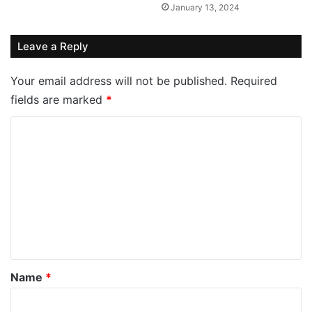
January 13, 2024
Leave a Reply
Your email address will not be published.
Required
fields are marked
*
C
o
m
m
e
n
t
*
Name
*