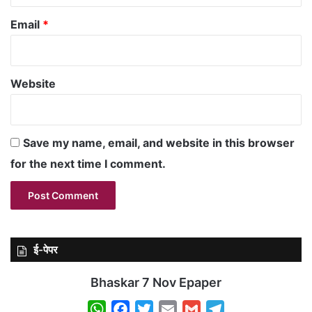
Email
*
Website
Save my name, email, and website in this browser
for the next time I comment.
ई-पेपर
Bhaskar 7 Nov Epaper
W
F
T
E
G
T