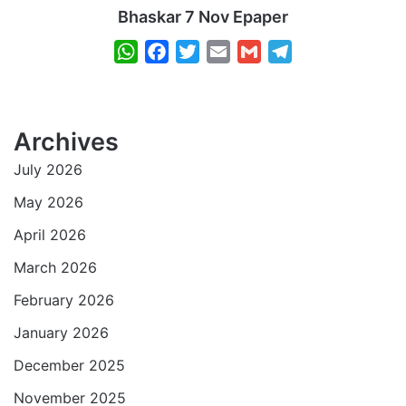
Bhaskar 7 Nov Epaper
W
F
T
E
G
T
h
a
w
m
m
e
a
c
i
a
a
l
t
e
t
i
i
e
Archives
s
b
t
l
l
g
July 2026
A
o
e
r
p
o
r
a
May 2026
p
k
m
April 2026
March 2026
February 2026
January 2026
December 2025
November 2025