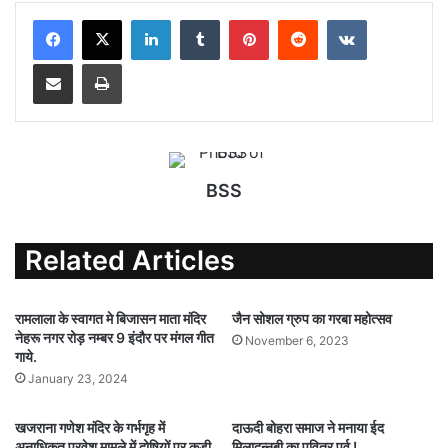
a
c
i
a
a
l
LinkedIn
Tumblr
Pinterest
Reddit
VKontakte
t
e
t
i
i
e
s
b
t
l
l
g
Share via Email
Print
A
o
e
r
p
o
r
a
p
k
m
BSS
Related Articles
रामलाला के स्वागत मे बिजासन माता मंदिर
जैन सोशल ग्रुप का गरबा महोत्सव
नेहरू नगर रोड़ नम्बर 9 इंदौर पर मंगल गीत
November 6, 2023
गाये.
January 23, 2024
खजराना गणेश मंदिर के गर्भगृह में
दाऊदी बोहरा समाज ने मनाया ईद
अनाधिकृत प्रवेश मामले में दोषियों पर कड़ी
मिलादुन्नबी का पवित्र पर्व !