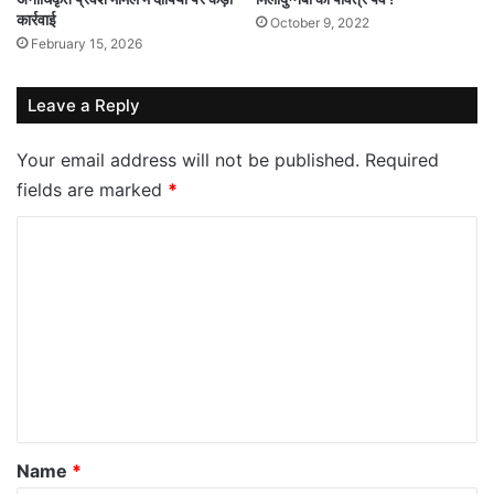
कार्रवाई
October 9, 2022
February 15, 2026
Leave a Reply
Your email address will not be published.
Required
fields are marked
*
C
o
m
m
e
n
t
*
Name
*