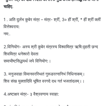
चाहिए.
1 . अति दुर्लभ कुबेर मंत्र – मंत्र- श्रीं, 3० हीं श्रीं, * हीं श्रीं क्लीं
वित्तेश्वराय:
नम:.
2.विनियोग- अस्य श्री कुबेर मंत्रस्य विश्वामित्र ऋषि:वृहती छन्द
शिवमित्र धनेश्वरो देवता
समाभीष्टसिद्धयर्थ जपे विनियोग:।
3. मनुजवाहा विमानवरस्थितं गुरूडरत्नानिभं निधिनाकम्‌।
शिव संख युक्तादिवि भूषित वरगदे दध गत॑ भजतांदलम्‌।।
4.अष्टाक्षर मंत्र- ३ वैश्रवणाय स्वाहा: