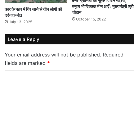
वन्य-प्राणियों की सुरक्षा पावन उद्देश्य,
मनुष्य भी दिक्कत में न आएँ : मुख्यमंत्री श्री
कार के नहर में गिर जाने से तीन लोगों की
चौहान
दर्दनाक मौत
October 15, 2022
July 13, 2025
Leave a Reply
Your email address will not be published.
Required
fields are marked
*
C
o
m
m
e
n
t