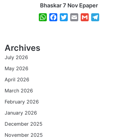
Bhaskar 7 Nov Epaper
W
F
T
E
G
T
h
a
w
m
m
e
a
c
i
a
a
l
t
e
t
i
i
e
Archives
s
b
t
l
l
g
July 2026
A
o
e
r
p
o
r
a
May 2026
p
k
m
April 2026
March 2026
February 2026
January 2026
December 2025
November 2025