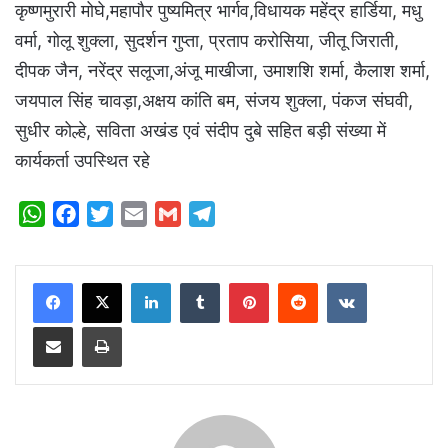
कृष्णमुरारी मोघे,महापौर पुष्यमित्र भार्गव,विधायक महेंद्र हार्डिया, मधु
वर्मा, गोलू शुक्ला, सुदर्शन गुप्ता, प्रताप करोसिया, जीतू जिराती,
दीपक जैन, नरेंद्र सलूजा,अंजू माखीजा, उमाशशि शर्मा, कैलाश शर्मा,
जयपाल सिंह चावड़ा,अक्षय कांति बम, संजय शुक्ला, पंकज संघवी,
सुधीर कोल्हे, सविता अखंड एवं संदीप दुबे सहित बड़ी संख्या में
कार्यकर्ता उपस्थित रहे
W
F
T
E
G
T
h
a
w
m
m
e
a
c
i
a
a
l
LinkedIn
Tumblr
Pinterest
Reddit
VKontakte
t
e
t
i
i
e
s
b
t
l
l
g
Share via Email
Print
A
o
e
r
p
o
r
a
p
k
m