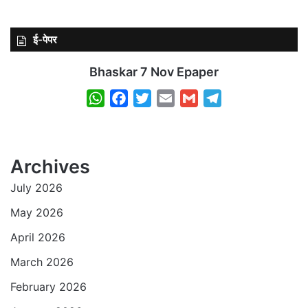
ई-पेपर
Bhaskar 7 Nov Epaper
W
F
T
E
G
T
h
a
w
m
m
e
a
c
i
a
a
l
t
e
t
i
i
e
Archives
s
b
t
l
l
g
July 2026
A
o
e
r
p
o
r
a
May 2026
p
k
m
April 2026
March 2026
February 2026