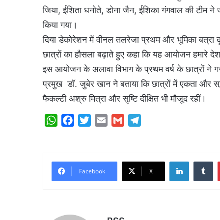
जिया, ईशिता धनोते, डोना जैन, ईशिका गंगवाल की टीम ने ज
किया गया।
दिया डेकोरेशन में वीनल तलरेजा प्रथम और भूमिका बत्रा द
छात्रों का हौसला बढ़ाते हुए कहा कि यह आयोजन हमारे देश
इस आयोजन के अलावा विभाग के प्रथम वर्ष के छात्रों ने गर
प्रमुख डॉ. जुबेर खान ने बताया कि छात्रों में एकता और स
फैकल्टी अश्रु मित्रा और सृष्टि दीक्षित भी मौजूद रहीं।
W
F
T
E
G
T
h
a
w
m
m
e
a
c
i
a
a
l
t
e
t
i
i
e
LinkedIn
Tumblr
s
b
t
l
l
g
Facebook
X
A
o
e
r
p
o
r
a
p
k
m