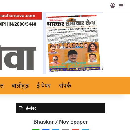
Log In
Si
हत
बालीवुड
ई पेपर
संपर्क
ई-पेपर
Bhaskar 7 Nov Epaper