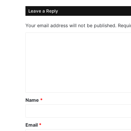
Leave a Reply
Your email address will not be published.
Requi
C
o
m
m
e
n
t
*
Name
*
Email
*