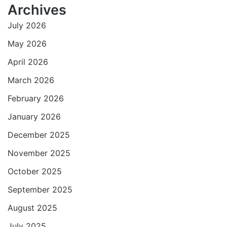
Archives
s
b
t
l
l
g
July 2026
A
o
e
r
p
o
r
a
May 2026
p
k
m
April 2026
March 2026
February 2026
January 2026
December 2025
November 2025
October 2025
September 2025
August 2025
July 2025