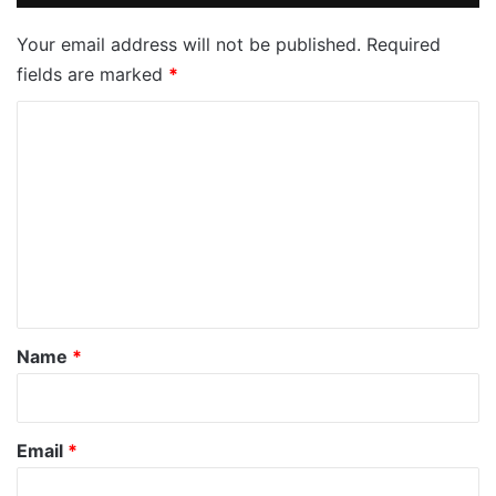
Your email address will not be published.
Required
fields are marked
*
C
o
m
m
e
n
t
*
Name
*
Email
*