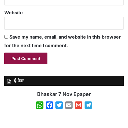
Website
Save my name, email, and website in this browser
for the next time I comment.
ई-पेपर
Bhaskar 7 Nov Epaper
W
F
T
E
G
T
h
a
w
m
m
e
a
c
i
a
a
l
t
e
t
i
i
e