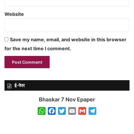
Website
Save my name, email, and website in this browser
for the next time I comment.
ई-पेपर
Bhaskar 7 Nov Epaper
W
F
T
E
G
T
h
a
w
m
m
e
a
c
i
a
a
l