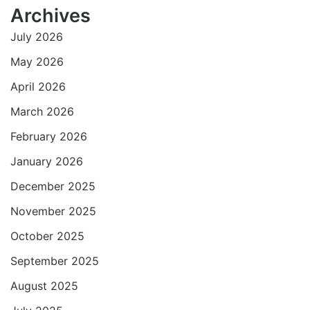
t
e
t
i
i
e
Archives
s
b
t
l
l
g
July 2026
A
o
e
r
p
o
r
a
May 2026
p
k
m
April 2026
March 2026
February 2026
January 2026
December 2025
November 2025
October 2025
September 2025
August 2025