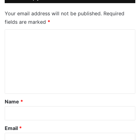
Your email address will not be published.
Required
fields are marked
*
C
o
m
m
e
n
t
*
Name
*
Email
*