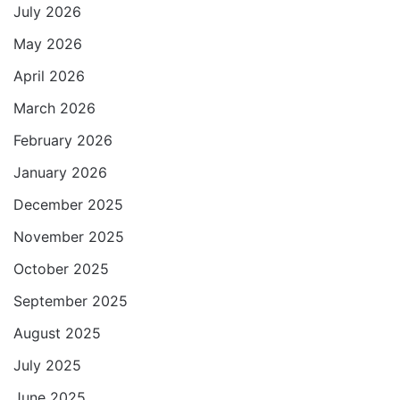
July 2026
A
o
e
r
p
o
r
a
May 2026
p
k
m
April 2026
March 2026
February 2026
January 2026
December 2025
November 2025
October 2025
September 2025
August 2025
July 2025
June 2025