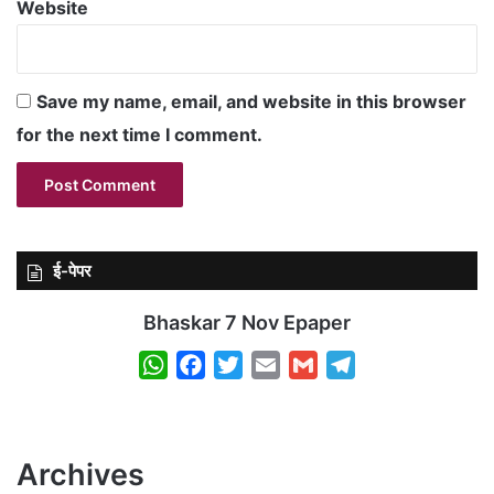
Website
Save my name, email, and website in this browser
for the next time I comment.
ई-पेपर
Bhaskar 7 Nov Epaper
W
F
T
E
G
T
h
a
w
m
m
e
a
c
i
a
a
l
t
e
t
i
i
e
Archives
s
b
t
l
l
g