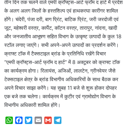
तीन दिन तक चलने वाले एमपी क्रॉफ्ट्स-आर्ट फ्रॉम द हार्ट में प्रदेश
के अलग अलग जिलों के हस्तशिल्प एवं हाथकरघा कारीगर शामिल
होंगे। चंदेरी, पंजा दरी, बाग प्रिंट, बाटिक प्रिंट, जरी जरदोजी एवं
जूट, महेश्वरी वस्त्र, कार्पेट, कॉटन वस्त्र, तारापुर, नांदना, खादी
और जनजातीय आभूषण सहित विभाग के उत्कृष्ट उत्पादों के कुल 18
स्टॉल लगाए जाएंगे। सभी अपने-अपने उत्पादों का प्रदर्शन करेंगे।
क्राफ्ट टॉक में टैक्सटाइल ब्रांड के प्रतिनिधि रखेंगे विचार
“एमपी क्रॉफ्ट्स-आर्ट फ्रॉम द हार्ट” में 8 अक्टूबर को क्राफ्ट टॉक
का कार्यक्रम होगा। रिलायंस, अजिओं, लालटेन, ग्रीनवेयर जैसे
टेक्सटाइल क्षेत्र के ब्रांड विभागीय अधिकारियों के साथ बैठक कर
अपने विचार साझा करेंगे। यह सुबह 11 बजे से शुरू होकर दोपहर
एक बजे तक चलेगा। कार्यक्रम में कुटीर एवं ग्रामोद्योग विभाग के
विभागीय अधिकारी शामिल होंगे।
W
F
T
E
G
T
h
a
w
m
m
e