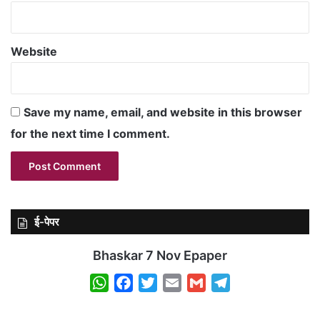
Website
Save my name, email, and website in this browser
for the next time I comment.
ई-पेपर
Bhaskar 7 Nov Epaper
W
F
T
E
G
T
h
a
w
m
m
e
a
c
i
a
a
l