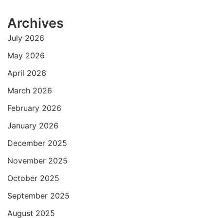
t
e
t
i
i
e
Archives
s
b
t
l
l
g
July 2026
A
o
e
r
p
o
r
a
May 2026
p
k
m
April 2026
March 2026
February 2026
January 2026
December 2025
November 2025
October 2025
September 2025
August 2025