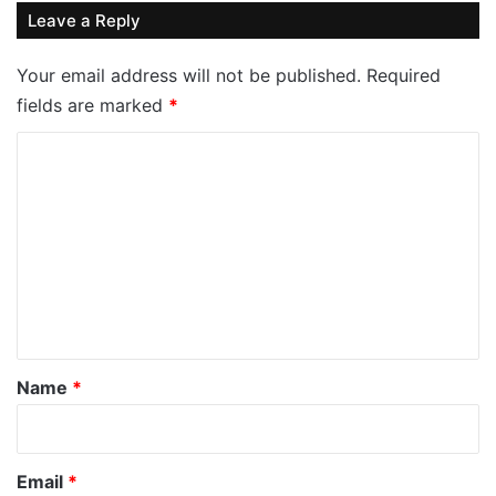
Leave a Reply
Your email address will not be published.
Required
fields are marked
*
C
o
m
m
e
n
t
*
Name
*
Email
*