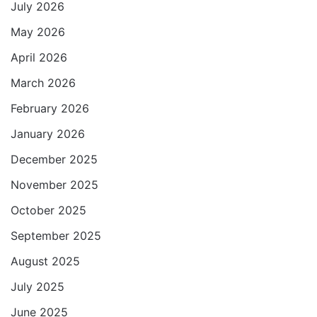
July 2026
A
o
e
r
p
o
r
a
May 2026
p
k
m
April 2026
March 2026
February 2026
January 2026
December 2025
November 2025
October 2025
September 2025
August 2025
July 2025
June 2025