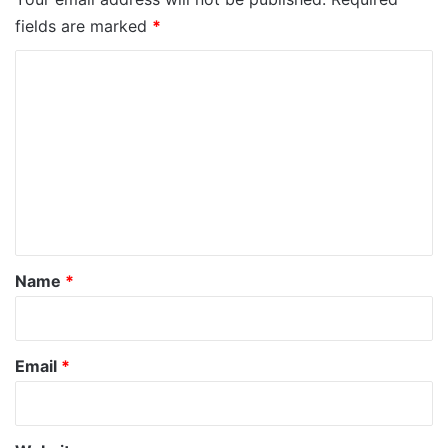
fields are marked
*
C
o
m
m
e
n
t
*
Name
*
Email
*