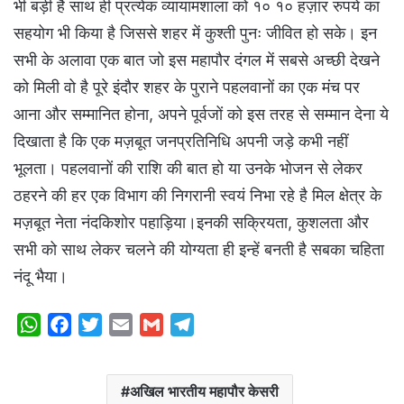
भी बड़ी है साथ ही प्रत्येक व्यायामशाला को १० १० हज़ार रुपये का
सहयोग भी किया है जिससे शहर में कुश्ती पुनः जीवित हो सके। इन
सभी के अलावा एक बात जो इस महापौर दंगल में सबसे अच्छी देखने
को मिली वो है पूरे इंदौर शहर के पुराने पहलवानों का एक मंच पर
आना और सम्मानित होना, अपने पूर्वजों को इस तरह से सम्मान देना ये
दिखाता है कि एक मज़बूत जनप्रतिनिधि अपनी जड़े कभी नहीं
भूलता। पहलवानों की राशि की बात हो या उनके भोजन से लेकर
ठहरने की हर एक विभाग की निगरानी स्वयं निभा रहे है मिल क्षेत्र के
मज़बूत नेता नंदकिशोर पहाड़िया।इनकी सक्रियता, कुशलता और
सभी को साथ लेकर चलने की योग्यता ही इन्हें बनती है सबका चहिता
नंदू भैया।
W
F
T
E
G
T
h
a
w
m
m
e
a
c
i
a
a
l
अखिल भारतीय महापौर केसरी
t
e
t
i
i
e