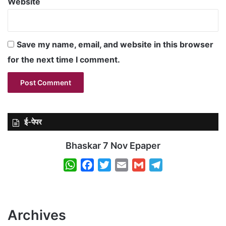
Website
Save my name, email, and website in this browser
for the next time I comment.
ई-पेपर
Bhaskar 7 Nov Epaper
W
F
T
E
G
T
h
a
w
m
m
e
a
c
i
a
a
l
t
e
t
i
i
e
Archives
s
b
t
l
l
g